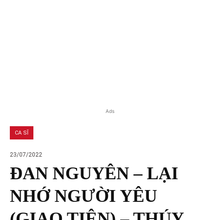
Ads
CA SĨ
23/07/2022
ĐAN NGUYÊN – LẠI
NHỚ NGƯỜI YÊU
(GIAO TIÊN) – THÚY