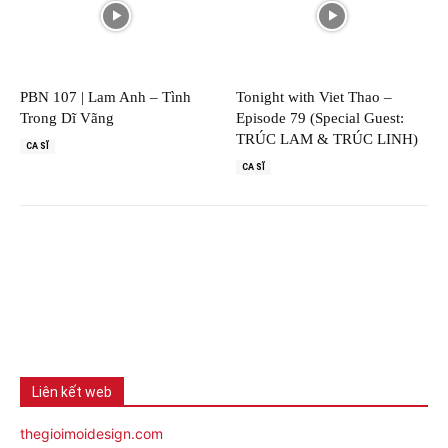
PBN 107 | Lam Anh – Tình
Tonight with Viet Thao –
Trong Dĩ Vãng
Episode 79 (Special Guest:
TRÚC LAM & TRÚC LINH)
CA SĨ
CA SĨ
Liên kết web
thegioimoidesign.com