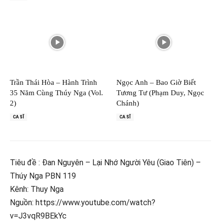
Trần Thái Hòa – Hành Trình
Ngọc Anh – Bao Giờ Biết
35 Năm Cùng Thúy Nga (Vol.
Tương Tư (Phạm Duy, Ngọc
2)
Chánh)
CA SĨ
CA SĨ
Tiêu đề : Đan Nguyên – Lại Nhớ Người Yêu (Giao Tiên) –
Thúy Nga PBN 119
Kênh: Thuy Nga
Nguồn: https://www.youtube.com/watch?
v=J3vqR9BEkYc