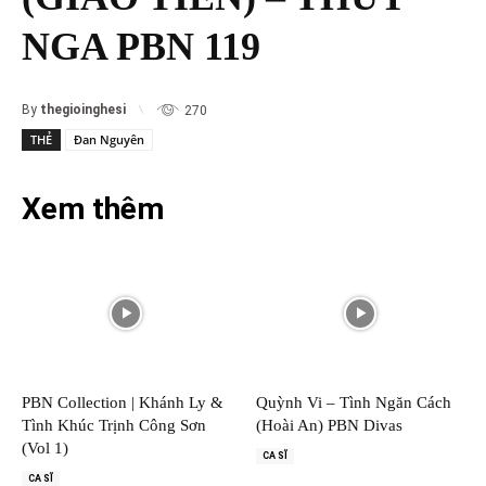
NGA PBN 119
By
thegioinghesi
270
THẺ
Đan Nguyên
Xem thêm
PBN Collection | Khánh Ly &
Quỳnh Vi – Tình Ngăn Cách
Tình Khúc Trịnh Công Sơn
(Hoài An) PBN Divas
(Vol 1)
CA SĨ
CA SĨ