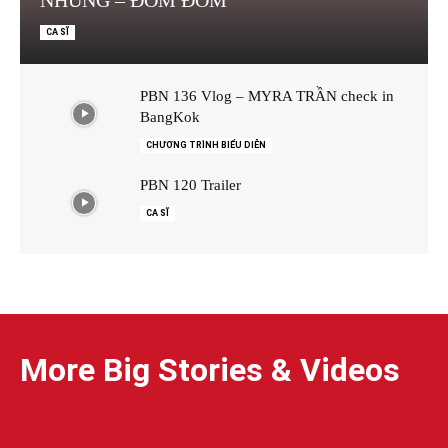
CA SĨ
PBN 136 Vlog – MYRA TRẦN check in
BangKok
CHƯƠNG TRÌNH BIỂU DIỄN
PBN 120 Trailer
CA SĨ
More Big Stories & Videos