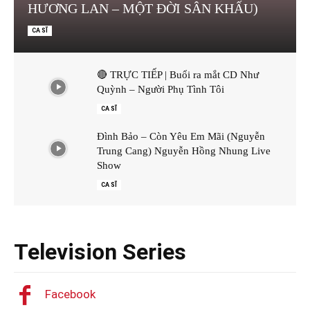
HƯƠNG LAN – MỘT ĐỜI SÂN KHẤU)
CA SĨ
🔴 TRỰC TIẾP | Buổi ra mắt CD Như
Quỳnh – Người Phụ Tình Tôi
CA SĨ
Đình Bảo – Còn Yêu Em Mãi (Nguyễn
Trung Cang) Nguyễn Hồng Nhung Live
Show
CA SĨ
Television Series
Facebook