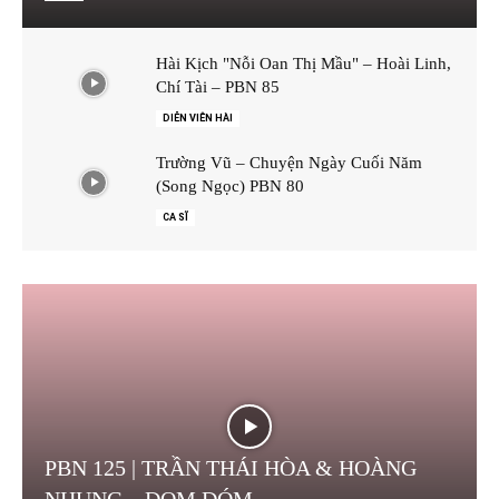
Hài Kịch "Nỗi Oan Thị Mầu" – Hoài Linh,
Chí Tài – PBN 85
DIỄN VIÊN HÀI
Trường Vũ – Chuyện Ngày Cuối Năm
(Song Ngọc) PBN 80
CA SĨ
PBN 125 | TRẦN THÁI HÒA & HOÀNG
NHUNG – ĐOM ĐÓM