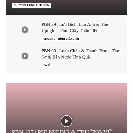
CHƯƠNG TRÌNH BIỂU DIỄN
PBN 29 | Lưu Bích, Lan Anh & The
Uptight – Phút Giây Thần Tiên
CHƯƠNG TRÌNH BIỂU DIỄN
PBN 90 | Loan Châu & Thanh Trúc – Thoi
Tơ & Bến Nước Tình Quê
CA SĨ
PBN 127 | PHI NHUNG & TRƯỜNG VŨ –