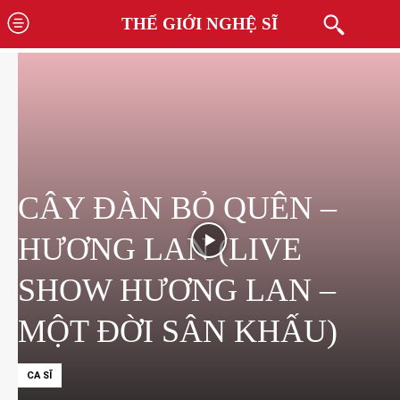
THẾ GIỚI NGHỆ SĨ
CÂY ĐÀN BỎ QUÊN –
HƯƠNG LAN (LIVE
SHOW HƯƠNG LAN –
MỘT ĐỜI SÂN KHẤU)
CA SĨ