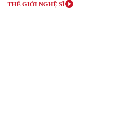
THẾ GIỚI NGHỆ SĨ
TRANG CHỦ
ÂM NHẠC VÀ NGHỆ THUẬT
VĂN H