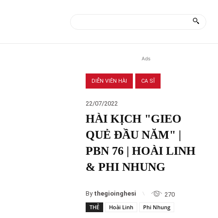
ÀI
MORE
Ads
DIỄN VIÊN HÀI
CA SĨ
22/07/2022
HÀI KỊCH "GIEO
QUẺ ĐẦU NĂM" |
PBN 76 | HOÀI LINH
& PHI NHUNG
By
thegioinghesi
270
THẺ
Hoài Linh
Phi Nhung