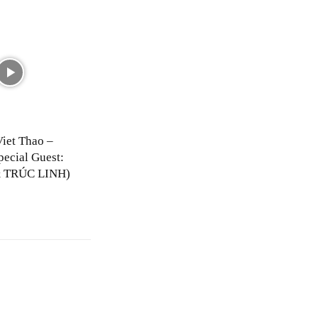
Viet Thao –
pecial Guest:
 TRÚC LINH)