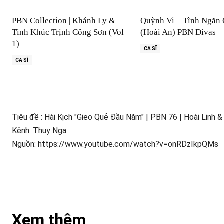
PBN Collection | Khánh Ly &
Quỳnh Vi – Tình Ngăn
Tình Khúc Trịnh Công Sơn (Vol
(Hoài An) PBN Divas
1)
CA SĨ
CA SĨ
Tiêu đề : Hài Kịch "Gieo Quẻ Đầu Năm" | PBN 76 | Hoài Linh 
Kênh: Thuy Nga
Nguồn: https://www.youtube.com/watch?v=onRDzIkpQMs
Xem thêm