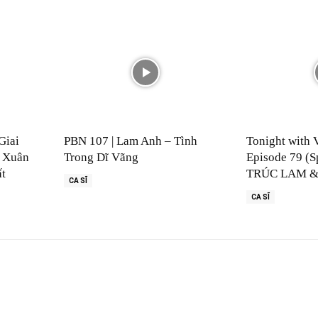
Giai
PBN 107 | Lam Anh – Tình
Tonight with 
 Xuân
Trong Dĩ Vãng
Episode 79 (S
ất
TRÚC LAM &
CA SĨ
CA SĨ