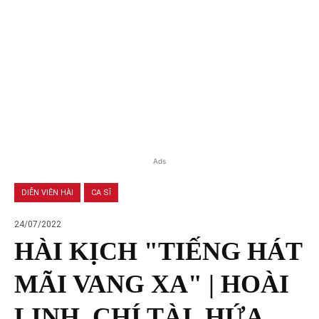
Ads
DIỄN VIÊN HÀI
CA SĨ
24/07/2022
HÀI KỊCH "TIẾNG HÁT
MÃI VANG XA" | HOÀI
LINH, CHÍ TÀI, HỨA