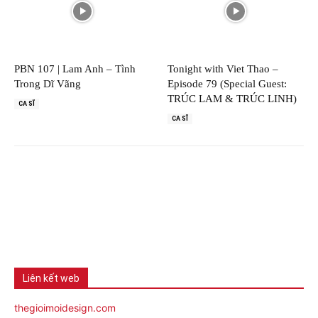
PBN 107 | Lam Anh – Tình
Tonight with Viet Thao –
Trong Dĩ Vãng
Episode 79 (Special Guest:
TRÚC LAM & TRÚC LINH)
CA SĨ
CA SĨ
Liên kết web
thegioimoidesign.com