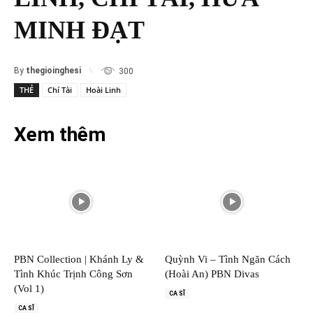
MINH ĐẠT
By
thegioinghesi
300
THẺ
Chí Tài
Hoài Linh
Xem thêm
PBN Collection | Khánh Ly &
Quỳnh Vi – Tình Ngăn Cách
Tình Khúc Trịnh Công Sơn
(Hoài An) PBN Divas
(Vol 1)
CA SĨ
CA SĨ