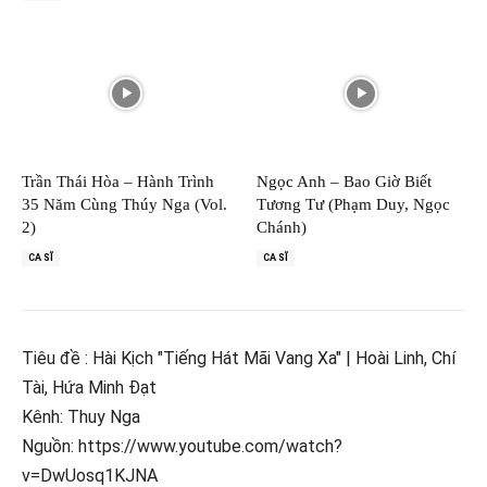
Trần Thái Hòa – Hành Trình
Ngọc Anh – Bao Giờ Biết
35 Năm Cùng Thúy Nga (Vol.
Tương Tư (Phạm Duy, Ngọc
2)
Chánh)
CA SĨ
CA SĨ
Tiêu đề : Hài Kịch "Tiếng Hát Mãi Vang Xa" | Hoài Linh, Chí
Tài, Hứa Minh Đạt
Kênh: Thuy Nga
Nguồn: https://www.youtube.com/watch?
v=DwUosq1KJNA