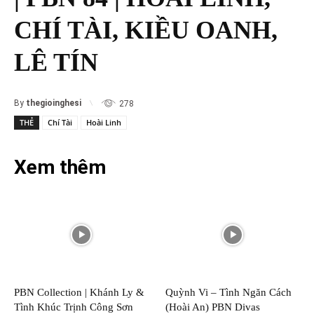
CHÍ TÀI, KIỀU OANH,
LÊ TÍN
By
thegioinghesi
278
THẺ
Chí Tài
Hoài Linh
Xem thêm
PBN Collection | Khánh Ly &
Quỳnh Vi – Tình Ngăn Cách
Tình Khúc Trịnh Công Sơn
(Hoài An) PBN Divas