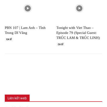
PBN 107 | Lam Anh – Tình
Tonight with Viet Thao –
Trong Dĩ Vãng
Episode 79 (Special Guest:
TRÚC LAM & TRÚC LINH)
CA SĨ
CA SĨ
Liên kết web