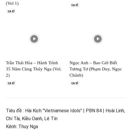
(Vol 1)
CA SĨ
CA SĨ
Trần Thái Hòa – Hành Trình
Ngọc Anh – Bao Giờ Biết
35 Năm Cùng Thúy Nga (Vol.
Tương Tư (Phạm Duy, Ngọc
2)
Chánh)
CA SĨ
CA SĨ
Tiêu đề : Hài Kịch "Vietnamese Idols" | PBN 84 | Hoài Linh,
Chí Tài, Kiều Oanh, Lê Tín
Kênh: Thuy Nga