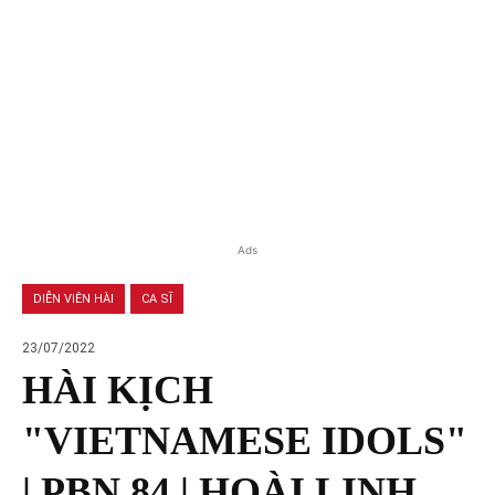
Ads
DIỄN VIÊN HÀI
CA SĨ
23/07/2022
HÀI KỊCH
"VIETNAMESE IDOLS"
| PBN 84 | HOÀI LINH,