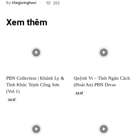
By
thegioinghesi
202
Xem thêm
PBN Collection | Khánh Ly &
Quỳnh Vi – Tình Ngăn Cách
Tình Khúc Trịnh Công Sơn
(Hoài An) PBN Divas
(Vol 1)
CA SĨ
CA SĨ