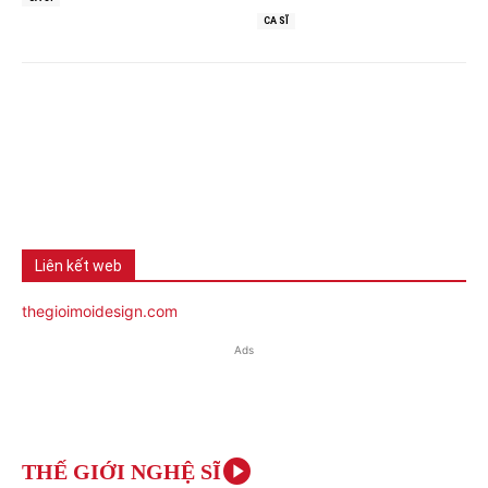
CA SĨ
Liên kết web
thegioimoidesign.com
Ads
THẾ GIỚI NGHỆ SĨ