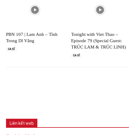
PBN 107 | Lam Anh – Tình
Tonight with Viet Thao –
Trong Dĩ Vãng
Episode 79 (Special Guest:
TRÚC LAM & TRÚC LINH)
CA SĨ
CA SĨ
Liên kết web