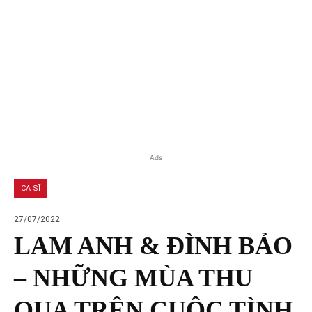
Ads
CA SĨ
27/07/2022
LAM ANH & ĐÌNH BẢO
– NHỮNG MÙA THU
QUA TRÊN CUỘC TÌNH