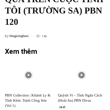
TÔI (TRƯỜNG SA) PBN
120
By
thegioinghesi
146
Xem thêm
PBN Collection | Khánh Ly &
Quỳnh Vi – Tình Ngăn Cách
Tình Khúc Trịnh Công Sơn
(Hoài An) PBN Divas
(Vol 1)
CA SĨ