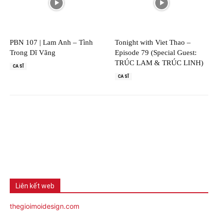
PBN 107 | Lam Anh – Tình
Tonight with Viet Thao –
Trong Dĩ Vãng
Episode 79 (Special Guest:
TRÚC LAM & TRÚC LINH)
CA SĨ
CA SĨ
Liên kết web
thegioimoidesign.com