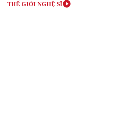
THẾ GIỚI NGHỆ SĨ
TRANG CHỦ
ÂM NHẠC VÀ NGHỆ THUẬT
VĂN H