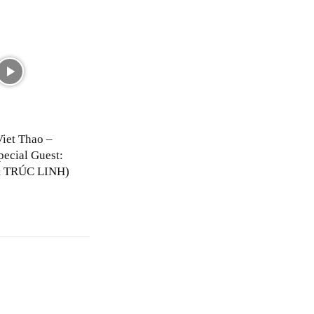
Viet Thao –
pecial Guest:
 TRÚC LINH)