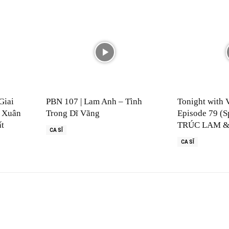
Giai
PBN 107 | Lam Anh – Tình
Tonight with 
 Xuân
Trong Dĩ Vãng
Episode 79 (S
ất
TRÚC LAM &
CA SĨ
CA SĨ