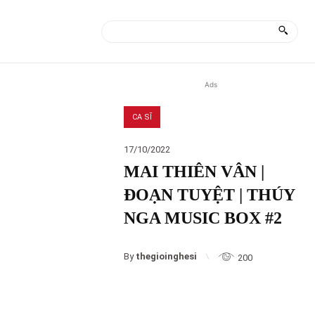
ÀI
MORE
Ads
CA SĨ
17/10/2022
MAI THIÊN VÂN |
ĐOẠN TUYỆT | THÚY
NGA MUSIC BOX #2
By
thegioinghesi
200