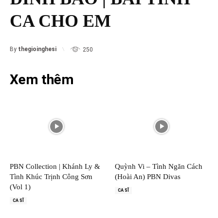
CA CHO EM
By
thegioinghesi
250
Xem thêm
PBN Collection | Khánh Ly &
Quỳnh Vi – Tình Ngăn Cách
Tình Khúc Trịnh Công Sơn
(Hoài An) PBN Divas
(Vol 1)
CA SĨ
CA SĨ