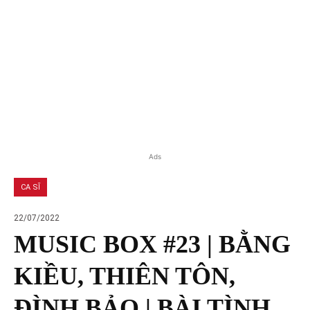
Ads
CA SĨ
22/07/2022
MUSIC BOX #23 | BẰNG
KIỀU, THIÊN TÔN,
ĐÌNH BẢO | BÀI TÌNH