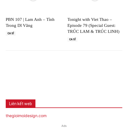
PBN 107 | Lam Anh – Tình
Tonight with Viet Thao –
Trong Dĩ Vãng
Episode 79 (Special Guest:
TRÚC LAM & TRÚC LINH)
CA SĨ
CA SĨ
Liên kết web
thegioimoidesign.com
Ads