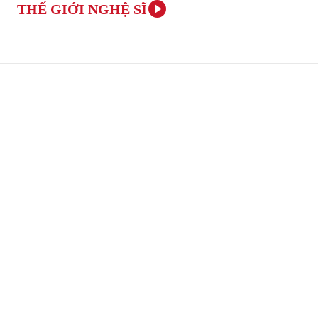
THẾ GIỚI NGHỆ SĨ
TRANG CHỦ
ÂM NHẠC VÀ NGHỆ THUẬT
VĂN H