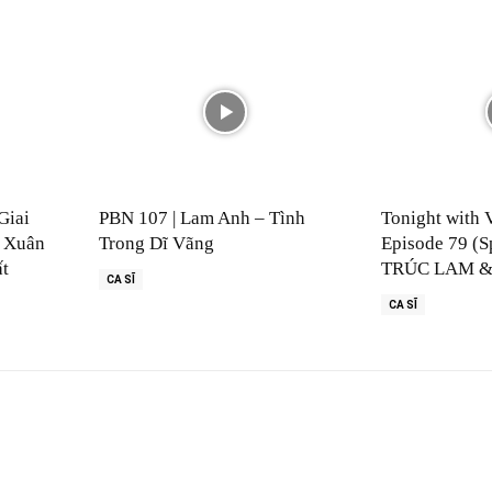
Giai
PBN 107 | Lam Anh – Tình
Tonight with 
 Xuân
Trong Dĩ Vãng
Episode 79 (S
ất
TRÚC LAM &
CA SĨ
CA SĨ