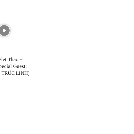
Viet Thao –
pecial Guest:
 TRÚC LINH)