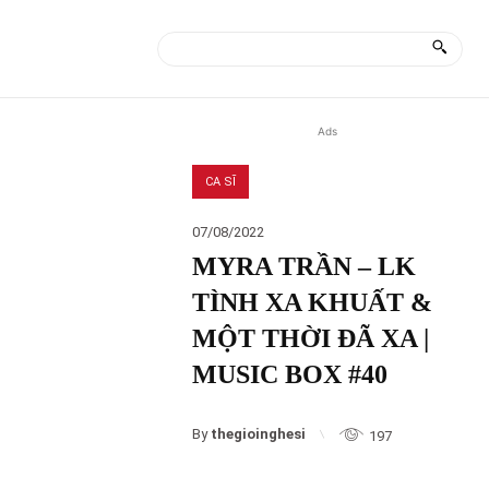
ÀI
MORE
Ads
CA SĨ
07/08/2022
MYRA TRẦN – LK
TÌNH XA KHUẤT &
MỘT THỜI ĐÃ XA |
MUSIC BOX #40
By
thegioinghesi
197