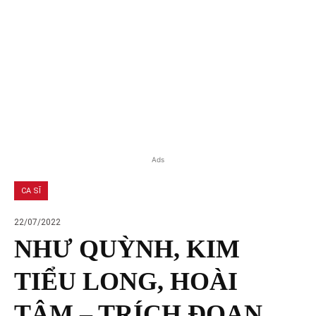
Ads
CA SĨ
22/07/2022
NHƯ QUỲNH, KIM
TIỂU LONG, HOÀI
TÂM – TRÍCH ĐOẠN