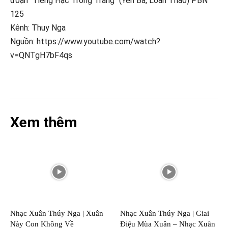
đoạn "Tiếng Hạc Trong Trăng" (Yên Ba, Loan Thảo) PBN
125
Kênh: Thuy Nga
Nguồn: https://www.youtube.com/watch?
v=QNTgH7bF4qs
Xem thêm
Nhạc Xuân Thúy Nga | Xuân
Nhạc Xuân Thúy Nga | Giai
Này Con Không Về
Điệu Mùa Xuân – Nhạc Xuân