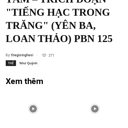
"TIẾNG HẠC TRONG
TRĂNG" (YÊN BA,
LOAN THẢO) PBN 125
By
thegioinghesi
271
THẺ
Như Quỳnh
Xem thêm