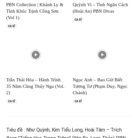
PBN Collection | Khánh Ly &
Quỳnh Vi – Tình Ngăn Cách
Tình Khúc Trịnh Công Sơn
(Hoài An) PBN Divas
(Vol 1)
CA SĨ
CA SĨ
Trần Thái Hòa – Hành Trình
Ngọc Anh – Bao Giờ Biết
35 Năm Cùng Thúy Nga (Vol.
Tương Tư (Phạm Duy, Ngọc
2)
Chánh)
CA SĨ
CA SĨ
Tiêu đề : Như Quỳnh, Kim Tiểu Long, Hoài Tâm – Trích