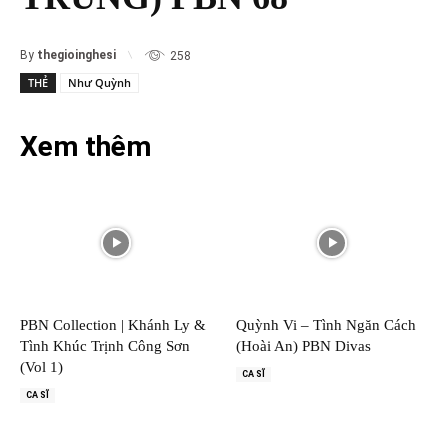
By
thegioinghesi
258
THẺ
Như Quỳnh
Xem thêm
PBN Collection | Khánh Ly &
Quỳnh Vi – Tình Ngăn Cách
Tình Khúc Trịnh Công Sơn
(Hoài An) PBN Divas
(Vol 1)
CA SĨ
CA SĨ