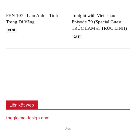
PBN 107 | Lam Anh – Tình
Tonight with Viet Thao –
Trong Dĩ Vãng
Episode 79 (Special Guest:
TRÚC LAM & TRÚC LINH)
CA SĨ
CA SĨ
Liên kết web
thegioimoidesign.com
Ads