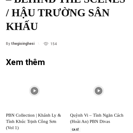
/ HẬU TRƯỜNG SÂN
KHẤU
By
thegioinghesi
154
Xem thêm
PBN Collection | Khánh Ly &
Quỳnh Vi – Tình Ngăn Cách
Tình Khúc Trịnh Công Sơn
(Hoài An) PBN Divas
(Vol 1)
CA SĨ