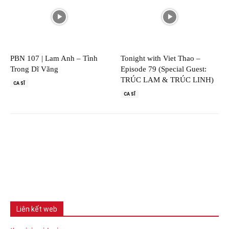
PBN 107 | Lam Anh – Tình
Tonight with Viet Thao –
Trong Dĩ Vãng
Episode 79 (Special Guest:
TRÚC LAM & TRÚC LINH)
CA SĨ
CA SĨ
Liên kết web