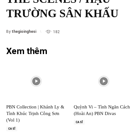
TRƯỜNG SÂN KHẤU
By
thegioinghesi
182
Xem thêm
PBN Collection | Khánh Ly &
Quỳnh Vi – Tình Ngăn Cách
Tình Khúc Trịnh Công Sơn
(Hoài An) PBN Divas
(Vol 1)
CA SĨ
CA SĨ