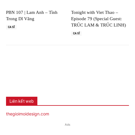
PBN 107 | Lam Anh – Tình
Tonight with Viet Thao –
Trong Dĩ Vãng
Episode 79 (Special Guest:
TRÚC LAM & TRÚC LINH)
CA SĨ
CA SĨ
Liên kết web
thegioimoidesign.com
Ads