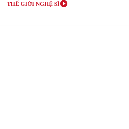
THẾ GIỚI NGHỆ SĨ
TRANG CHỦ
ÂM NHẠC VÀ NGHỆ THUẬT
VĂN H