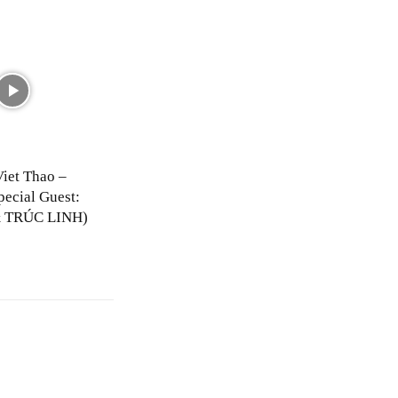
Viet Thao –
pecial Guest:
 TRÚC LINH)