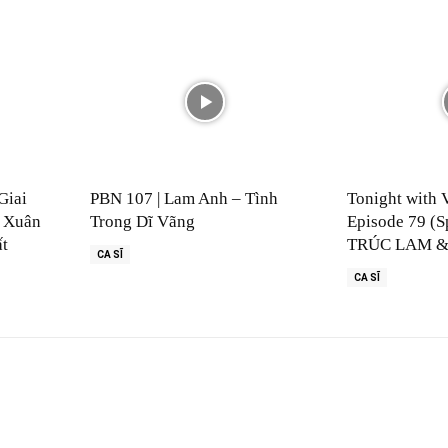
Giai
PBN 107 | Lam Anh – Tình
Tonight with 
 Xuân
Trong Dĩ Vãng
Episode 79 (S
ất
TRÚC LAM &
CA SĨ
CA SĨ