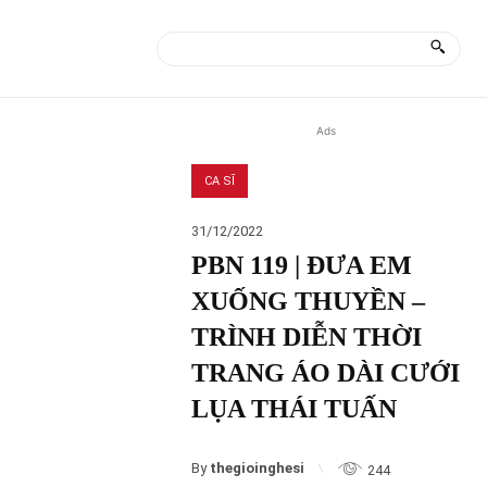
ÀI
MORE
Ads
CA SĨ
31/12/2022
PBN 119 | ĐƯA EM
XUỐNG THUYỀN –
TRÌNH DIỄN THỜI
TRANG ÁO DÀI CƯỚI
LỤA THÁI TUẤN
By
thegioinghesi
244