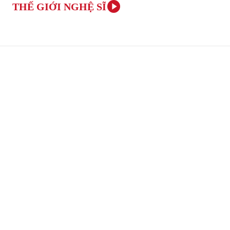
THẾ GIỚI NGHỆ SĨ
TRANG CHỦ
ÂM NHẠC VÀ NGHỆ THUẬT
VĂN H