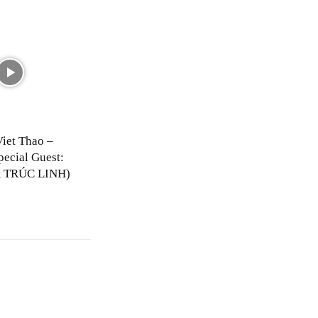
Viet Thao –
pecial Guest:
 TRÚC LINH)