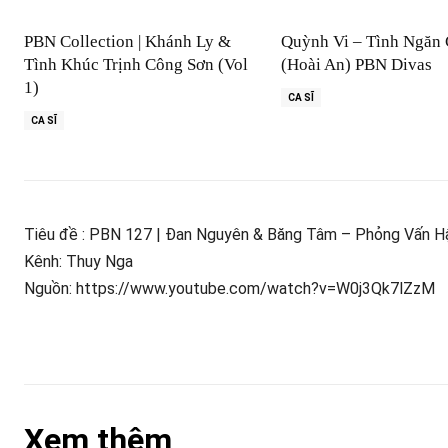
PBN Collection | Khánh Ly &
Quỳnh Vi – Tình Ngăn
Tình Khúc Trịnh Công Sơn (Vol
(Hoài An) PBN Divas
1)
CA SĨ
CA SĨ
Tiêu đề : PBN 127 | Đan Nguyên & Băng Tâm – Phỏng Vấn H
Kênh: Thuy Nga
Nguồn: https://www.youtube.com/watch?v=W0j3Qk7lZzM
Xem thêm