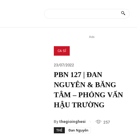
ÀI
MORE
Ads
CA SĨ
23/07/2022
PBN 127 | ĐAN
NGUYÊN & BĂNG
TÂM – PHỎNG VẤN
HẬU TRƯỜNG
By
thegioinghesi
257
THẺ
Đan Nguyên