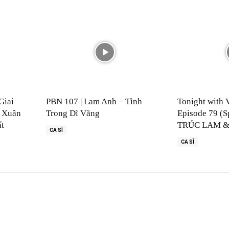
Giai
PBN 107 | Lam Anh – Tình
Tonight with 
 Xuân
Trong Dĩ Vãng
Episode 79 (S
ất
TRÚC LAM &
CA SĨ
CA SĨ