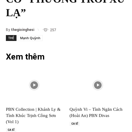
LẠ”
By
thegioinghesi
257
THẺ
Mạnh Quỳnh
Xem thêm
PBN Collection | Khánh Ly &
Quỳnh Vi – Tình Ngăn Cách
Tình Khúc Trịnh Công Sơn
(Hoài An) PBN Divas
(Vol 1)
CA SĨ
CA SĨ