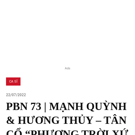
Ads
CA SĨ
22/07/2022
PBN 73 | MẠNH QUỲNH
& HƯƠNG THỦY – TÂN
CỔ “PHƯƠNG TRỜI XỨ