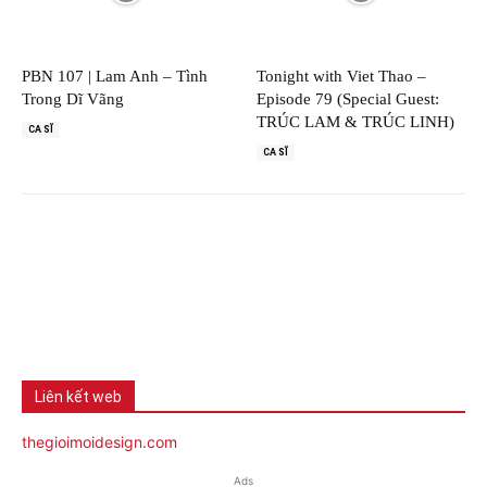
PBN 107 | Lam Anh – Tình
Tonight with Viet Thao –
Trong Dĩ Vãng
Episode 79 (Special Guest:
TRÚC LAM & TRÚC LINH)
CA SĨ
CA SĨ
Liên kết web
thegioimoidesign.com
Ads