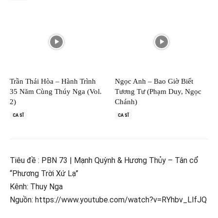
Trần Thái Hòa – Hành Trình
Ngọc Anh – Bao Giờ Biết
35 Năm Cùng Thúy Nga (Vol.
Tương Tư (Phạm Duy, Ngọc
2)
Chánh)
CA SĨ
CA SĨ
Tiêu đề : PBN 73 | Mạnh Quỳnh & Hương Thủy – Tân cổ
“Phương Trời Xứ Lạ”
Kênh: Thuy Nga
Nguồn: https://www.youtube.com/watch?v=RYhbv_LlfJQ