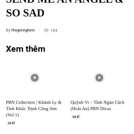
SO SAD
By
thegioinghesi
184
Xem thêm
PBN Collection | Khánh Ly &
Quỳnh Vi – Tình Ngăn Cách
Tình Khúc Trịnh Công Sơn
(Hoài An) PBN Divas
(Vol 1)
CA SĨ
CA SĨ