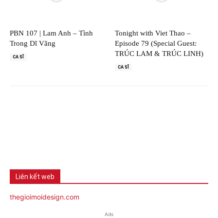
PBN 107 | Lam Anh – Tình
Tonight with Viet Thao –
Trong Dĩ Vãng
Episode 79 (Special Guest:
TRÚC LAM & TRÚC LINH)
CA SĨ
CA SĨ
Liên kết web
thegioimoidesign.com
Ads