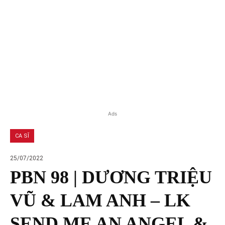
Ads
CA SĨ
25/07/2022
PBN 98 | DƯƠNG TRIỆU
VŨ & LAM ANH – LK
SEND ME AN ANGEL &