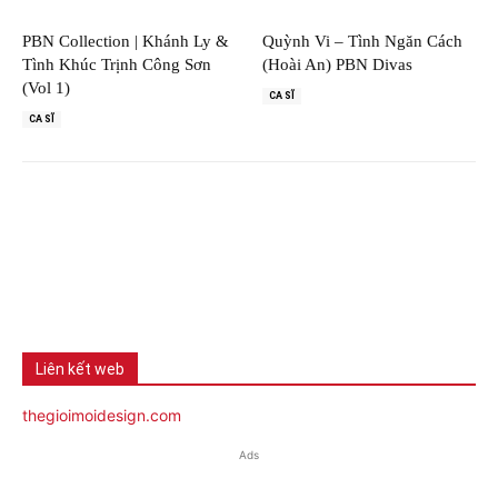
PBN Collection | Khánh Ly &
Quỳnh Vi – Tình Ngăn Cách
Tình Khúc Trịnh Công Sơn
(Hoài An) PBN Divas
(Vol 1)
CA SĨ
CA SĨ
Liên kết web
thegioimoidesign.com
Ads