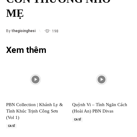
MẸ
By
thegioinghesi
198
Xem thêm
PBN Collection | Khánh Ly &
Quỳnh Vi – Tình Ngăn Cách
Tình Khúc Trịnh Công Sơn
(Hoài An) PBN Divas
(Vol 1)
CA SĨ
CA SĨ