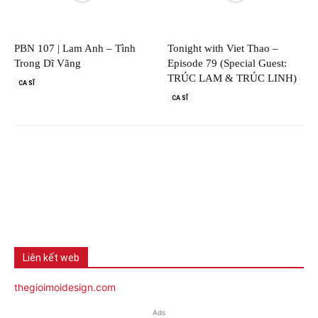
PBN 107 | Lam Anh – Tình
Tonight with Viet Thao –
Trong Dĩ Vãng
Episode 79 (Special Guest:
TRÚC LAM & TRÚC LINH)
CA SĨ
CA SĨ
Liên kết web
thegioimoidesign.com
Ads