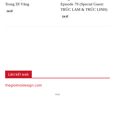
Trong Dĩ Vãng
Episode 79 (Special Guest:
TRÚC LAM & TRÚC LINH)
CA SĨ
CA SĨ
Liên kết web
thegioimoidesign.com
Ads