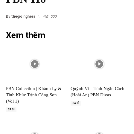
By
thegioinghesi
222
Xem thêm
PBN Collection | Khánh Ly &
Quỳnh Vi – Tình Ngăn Cách
Tình Khúc Trịnh Công Sơn
(Hoài An) PBN Divas
(Vol 1)
CA SĨ
CA SĨ