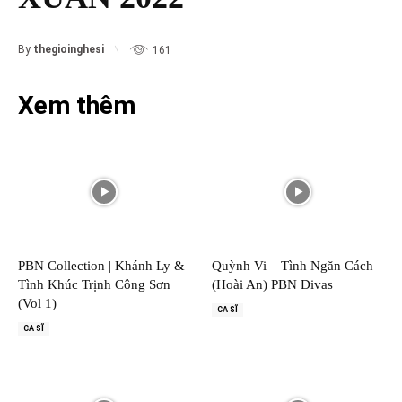
By
thegioinghesi
161
Xem thêm
PBN Collection | Khánh Ly &
Quỳnh Vi – Tình Ngăn Cách
Tình Khúc Trịnh Công Sơn
(Hoài An) PBN Divas
(Vol 1)
CA SĨ
CA SĨ