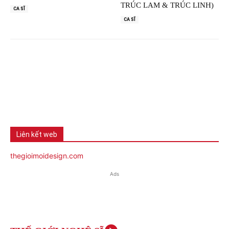
TRÚC LAM & TRÚC LINH)
CA SĨ
CA SĨ
Liên kết web
thegioimoidesign.com
Ads