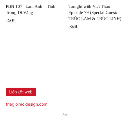
PBN 107 | Lam Anh – Tình
Tonight with Viet Thao –
Trong Dĩ Vãng
Episode 79 (Special Guest:
TRÚC LAM & TRÚC LINH)
CA SĨ
CA SĨ
Liên kết web
thegioimoidesign.com
Ads