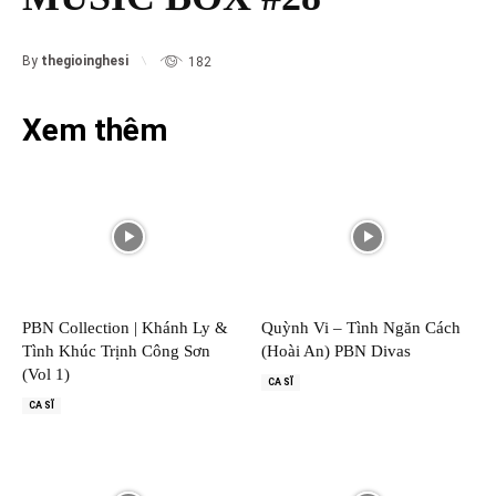
By
thegioinghesi
182
Xem thêm
PBN Collection | Khánh Ly &
Quỳnh Vi – Tình Ngăn Cách
Tình Khúc Trịnh Công Sơn
(Hoài An) PBN Divas
(Vol 1)
CA SĨ
CA SĨ