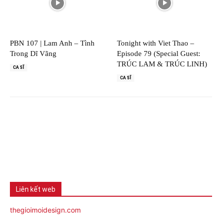
PBN 107 | Lam Anh – Tình
Tonight with Viet Thao –
Trong Dĩ Vãng
Episode 79 (Special Guest:
TRÚC LAM & TRÚC LINH)
CA SĨ
CA SĨ
Liên kết web
thegioimoidesign.com