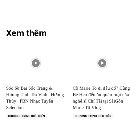
Xem thêm
Sóc Sờ Bai Sóc Trăng &
Cô Marie To đi đâu đó? Cùng
Hương Tình Trà Vinh | Hương
Bé Heo đến ăn quán ruột của
Thủy | PBN Nhạc Tuyển
nghệ sĩ Chí Tài tại SàiGòn |
Selection
Marie Tô Vlog
CHƯƠNG TRÌNH BIỂU DIỄN
CHƯƠNG TRÌNH BIỂU DIỄN