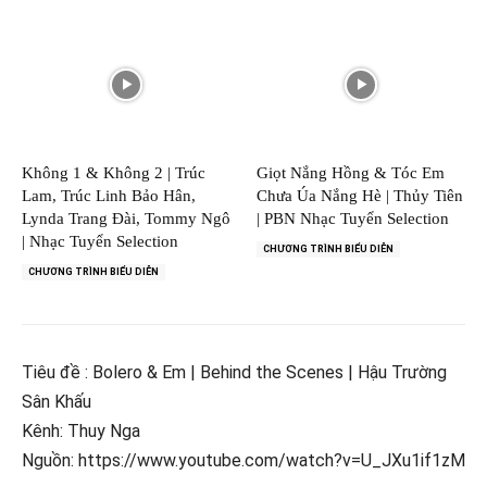
Không 1 & Không 2 | Trúc
Giọt Nắng Hồng & Tóc Em
Lam, Trúc Linh Bảo Hân,
Chưa Úa Nắng Hè | Thủy Tiên
Lynda Trang Đài, Tommy Ngô
| PBN Nhạc Tuyển Selection
| Nhạc Tuyển Selection
CHƯƠNG TRÌNH BIỂU DIỄN
CHƯƠNG TRÌNH BIỂU DIỄN
Tiêu đề : Bolero & Em | Behind the Scenes | Hậu Trường
Sân Khấu
Kênh: Thuy Nga
Nguồn: https://www.youtube.com/watch?v=U_JXu1if1zM