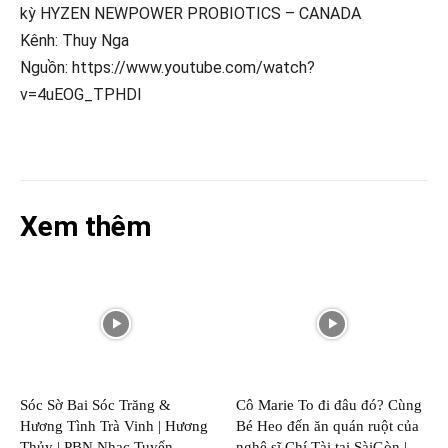
kỳ HYZEN NEWPOWER PROBIOTICS – CANADA
Kênh: Thuy Nga
Nguồn: https://www.youtube.com/watch?
v=4uEOG_TPHDI
Xem thêm
Sóc Sờ Bai Sóc Trăng &
Cô Marie To đi đâu đó? Cùng
Hương Tình Trà Vinh | Hương
Bé Heo đến ăn quán ruột của
Thủy | PBN Nhạc Tuyển
nghệ sĩ Chí Tài tại SàiGòn |