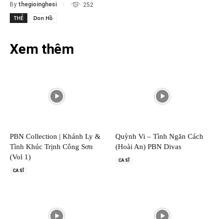
By
thegioinghesi
252
THẺ
Don Hồ
Xem thêm
PBN Collection | Khánh Ly &
Quỳnh Vi – Tình Ngăn Cách
Tình Khúc Trịnh Công Sơn
(Hoài An) PBN Divas
(Vol 1)
CA SĨ
CA SĨ