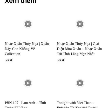
Xem thêm
Nhạc Xuân Thúy Nga | Xuân
Nhạc Xuân Thúy Nga | Giai
Này Con Không Về
Điệu Mùa Xuân – Nhạc Xuân
Collection
Trữ Tình Lãng Mạn Nhất
CA SĨ
CA SĨ
PBN 107 | Lam Anh – Tình
Tonight with Viet Thao –
Trong Dĩ Vãng
Episode 79 (Special Guest: