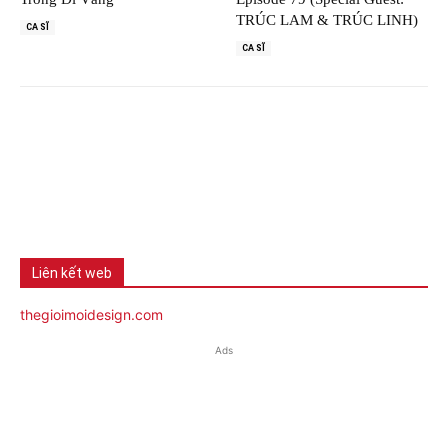
TRÚC LAM & TRÚC LINH)
CA SĨ
CA SĨ
Liên kết web
thegioimoidesign.com
Ads