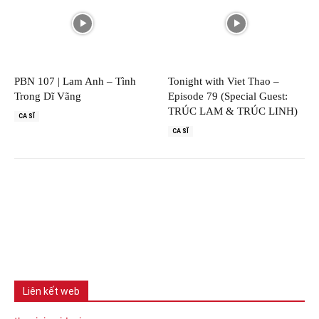
PBN 107 | Lam Anh – Tình
Tonight with Viet Thao –
Trong Dĩ Vãng
Episode 79 (Special Guest:
TRÚC LAM & TRÚC LINH)
CA SĨ
CA SĨ
Liên kết web