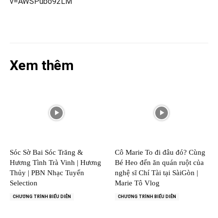
v=AWSPubo92LM
Xem thêm
Sóc Sờ Bai Sóc Trăng &
Cô Marie To đi đâu đó? Cùng
Hương Tình Trà Vinh | Hương
Bé Heo đến ăn quán ruột của
Thủy | PBN Nhạc Tuyển
nghệ sĩ Chí Tài tại SàiGòn |
Selection
Marie Tô Vlog
CHƯƠNG TRÌNH BIỂU DIỄN
CHƯƠNG TRÌNH BIỂU DIỄN