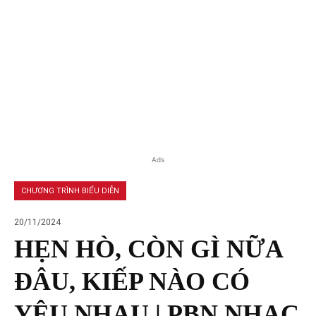
Ads
CHƯƠNG TRÌNH BIỂU DIỄN
20/11/2024
HẸN HÒ, CÒN GÌ NỮA
ĐÂU, KIẾP NÀO CÓ
YÊU NHAU | PBN NHẠC