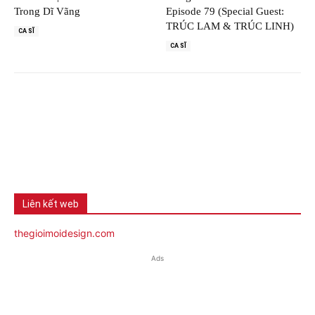
Trong Dĩ Vãng
Episode 79 (Special Guest:
TRÚC LAM & TRÚC LINH)
CA SĨ
CA SĨ
Liên kết web
thegioimoidesign.com
Ads