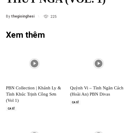
By
thegioinghesi
225
Xem thêm
PBN Collection | Khánh Ly &
Quỳnh Vi – Tình Ngăn Cách
Tình Khúc Trịnh Công Sơn
(Hoài An) PBN Divas
(Vol 1)
CA SĨ
CA SĨ