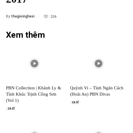
By
thegioinghesi
206
Xem thêm
PBN Collection | Khánh Ly &
Quỳnh Vi – Tình Ngăn Cách
Tình Khúc Trịnh Công Sơn
(Hoài An) PBN Divas
(Vol 1)
CA SĨ
CA SĨ