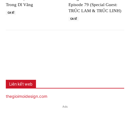
Trong Dĩ Vãng
Episode 79 (Special Guest:
TRÚC LAM & TRÚC LINH)
CA SĨ
CA SĨ
Liên kết web
thegioimoidesign.com
Ads