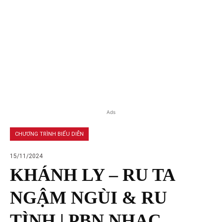
Ads
CHƯƠNG TRÌNH BIỂU DIỄN
15/11/2024
KHÁNH LY – RU TA
NGẬM NGÙI & RU
TÌNH | PBN NHẠC