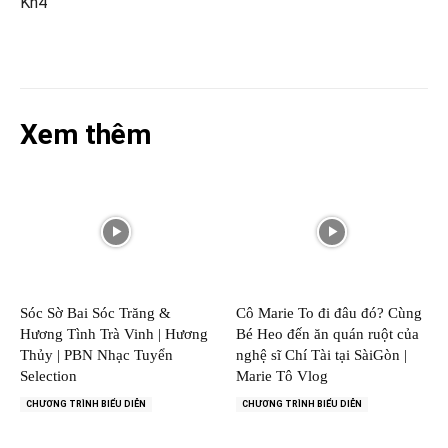
Kn4
Xem thêm
Sóc Sờ Bai Sóc Trăng &
Cô Marie To đi đâu đó? Cùng
Hương Tình Trà Vinh | Hương
Bé Heo đến ăn quán ruột của
Thủy | PBN Nhạc Tuyển
nghệ sĩ Chí Tài tại SàiGòn |
Selection
Marie Tô Vlog
CHƯƠNG TRÌNH BIỂU DIỄN
CHƯƠNG TRÌNH BIỂU DIỄN