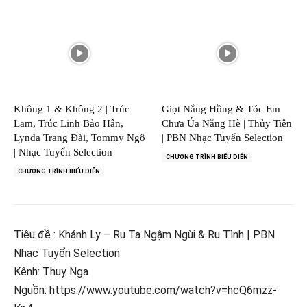
Không 1 & Không 2 | Trúc
Giọt Nắng Hồng & Tóc Em
Lam, Trúc Linh Bảo Hân,
Chưa Úa Nắng Hè | Thủy Tiên
Lynda Trang Đài, Tommy Ngô
| PBN Nhạc Tuyển Selection
| Nhạc Tuyển Selection
CHƯƠNG TRÌNH BIỂU DIỄN
CHƯƠNG TRÌNH BIỂU DIỄN
Tiêu đề : Khánh Ly – Ru Ta Ngậm Ngùi & Ru Tình | PBN
Nhạc Tuyển Selection
Kênh: Thuy Nga
Nguồn: https://www.youtube.com/watch?v=hcQ6mzz-