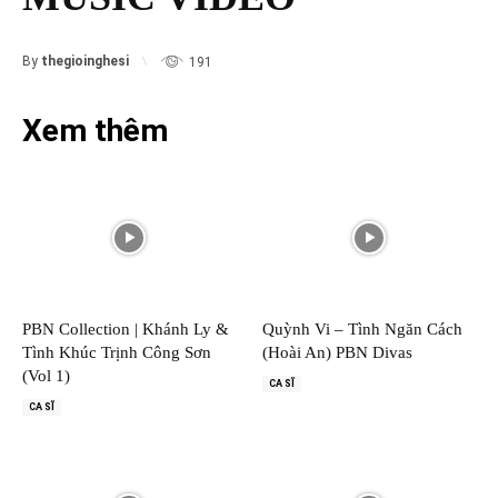
By
thegioinghesi
191
Xem thêm
PBN Collection | Khánh Ly &
Quỳnh Vi – Tình Ngăn Cách
Tình Khúc Trịnh Công Sơn
(Hoài An) PBN Divas
(Vol 1)
CA SĨ
CA SĨ