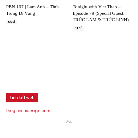
PBN 107 | Lam Anh – Tình
Tonight with Viet Thao –
Trong Dĩ Vãng
Episode 79 (Special Guest:
TRÚC LAM & TRÚC LINH)
CA SĨ
CA SĨ
Liên kết web
thegioimoidesign.com
Ads