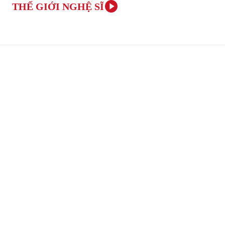
THẾ GIỚI NGHỆ SĨ
TRANG CHỦ
ÂM NHẠC VÀ NGHỆ THUẬT
VĂN H