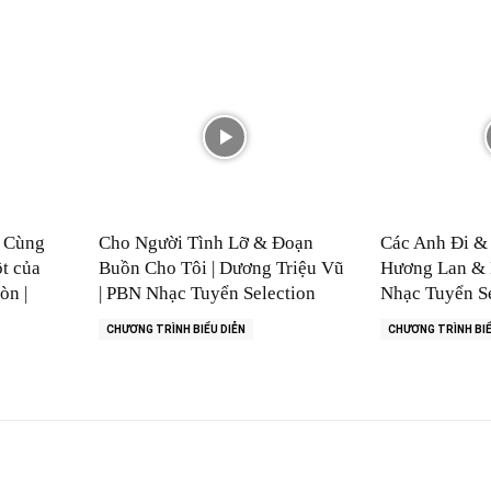
? Cùng
Cho Người Tình Lỡ & Đoạn
Các Anh Đi & 
t của
Buồn Cho Tôi | Dương Triệu Vũ
Hương Lan & 
òn |
| PBN Nhạc Tuyển Selection
Nhạc Tuyển Se
CHƯƠNG TRÌNH BIỂU DIỄN
CHƯƠNG TRÌNH BIỂ