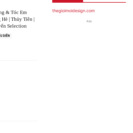
thegioimoidesign.com
ng & Tóc Em
Hè | Thủy Tiên |
Ads
ển Selection
U DIỄN