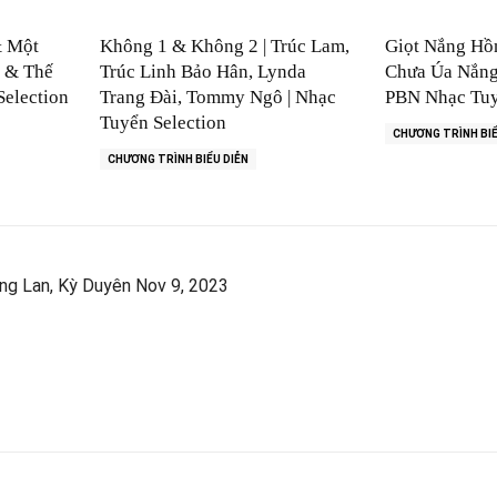
& Một
Không 1 & Không 2 | Trúc Lam,
Giọt Nắng Hồ
n & Thế
Trúc Linh Bảo Hân, Lynda
Chưa Úa Nắng 
Selection
Trang Đài, Tommy Ngô | Nhạc
PBN Nhạc Tuy
Tuyển Selection
CHƯƠNG TRÌNH BIỂ
CHƯƠNG TRÌNH BIỂU DIỄN
ơng Lan, Kỳ Duyên Nov 9, 2023