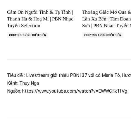
Cám Ơn Người Tình & Tạ Tình |
Thoáng Giấc Mơ Qua 
Thanh Hà & Hoạ Mi | PBN Nhạc
Lần Xa Bến | Tâm Đoa
Tuyển Selection
Sơn | PBN Nhạc Tuyển 
CHƯƠNG TRÌNH BIỂU DIỄN
CHƯƠNG TRÌNH BIỂU DIỄN
Tiêu đề : Livestream giới thiệu PBN137 với cô Marie Tô, Hư
Kênh: Thuy Nga
Nguồn: https://www.youtube.com/watch?v=EWWCflk1fVg