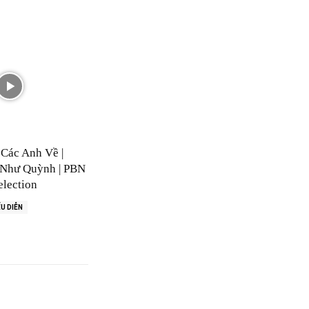
Các Anh Về |
Như Quỳnh | PBN
lection
U DIỄN