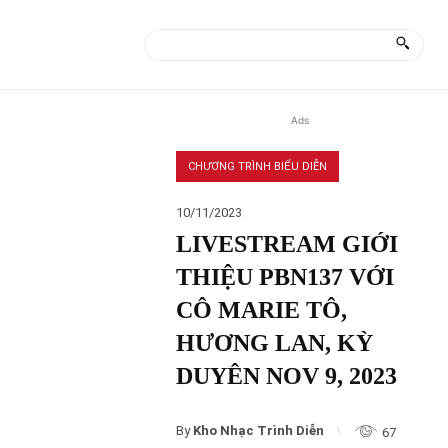
ÀI
MORE
Ads
CHƯƠNG TRÌNH BIỂU DIỄN
10/11/2023
LIVESTREAM GIỚI
THIỆU PBN137 VỚI
CÔ MARIE TÔ,
HƯƠNG LAN, KỲ
DUYÊN NOV 9, 2023
By
Kho Nhạc Trình Diễn
67