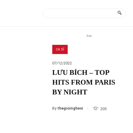
ÀI
MORE
Ads
CA SĨ
07/12/2022
LƯU BÍCH – TOP
HITS FROM PARIS
BY NIGHT
By
thegioinghesi
205