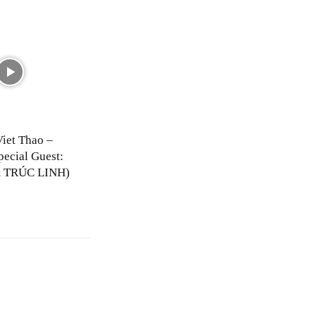
Viet Thao –
pecial Guest:
 TRÚC LINH)