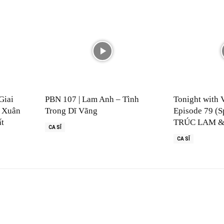
Giai
PBN 107 | Lam Anh – Tình
Tonight with 
 Xuân
Trong Dĩ Vãng
Episode 79 (S
ất
TRÚC LAM &
CA SĨ
CA SĨ