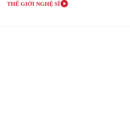
THẾ GIỚI NGHỆ SĨ
TRANG CHỦ
ÂM NHẠC VÀ NGHỆ THUẬT
VĂN H