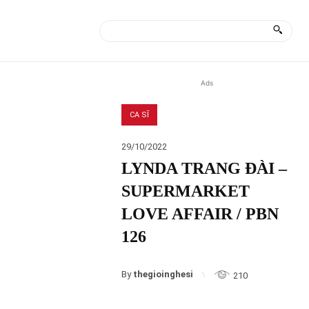
ÀI
MORE
Ads
CA SĨ
29/10/2022
LYNDA TRANG ĐÀI –
SUPERMARKET
LOVE AFFAIR / PBN
126
By
thegioinghesi
210