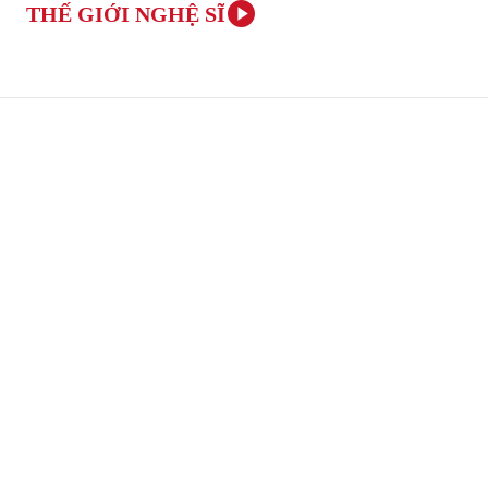
THẾ GIỚI NGHỆ SĨ
TRANG CHỦ
ÂM NHẠC VÀ NGHỆ THUẬT
VĂN H