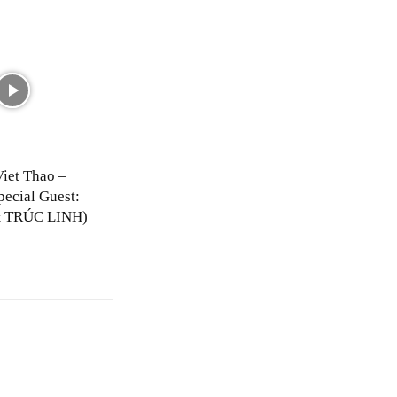
Viet Thao –
pecial Guest:
 TRÚC LINH)