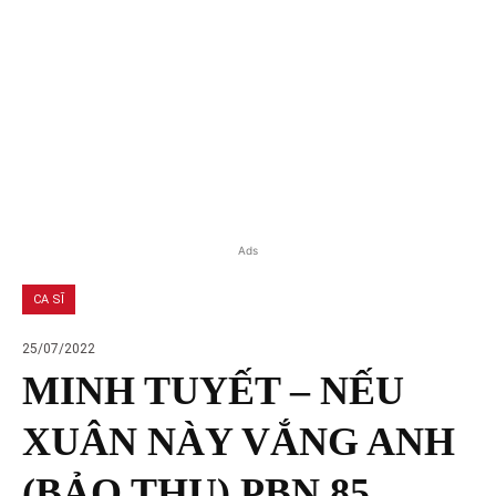
Ads
CA SĨ
25/07/2022
MINH TUYẾT – NẾU
XUÂN NÀY VẮNG ANH
(BẢO THU) PBN 85