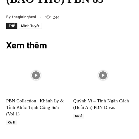
By
thegioinghesi
244
THẺ
Minh Tuyết
Xem thêm
PBN Collection | Khánh Ly &
Quỳnh Vi – Tình Ngăn Cách
Tình Khúc Trịnh Công Sơn
(Hoài An) PBN Divas
(Vol 1)
CA SĨ
CA SĨ