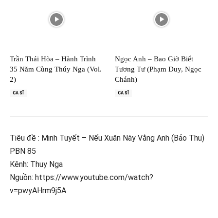
Trần Thái Hòa – Hành Trình
Ngọc Anh – Bao Giờ Biết
35 Năm Cùng Thúy Nga (Vol.
Tương Tư (Phạm Duy, Ngọc
2)
Chánh)
CA SĨ
CA SĨ
Tiêu đề : Minh Tuyết – Nếu Xuân Này Vắng Anh (Bảo Thu)
PBN 85
Kênh: Thuy Nga
Nguồn: https://www.youtube.com/watch?
v=pwyAHrm9j5A