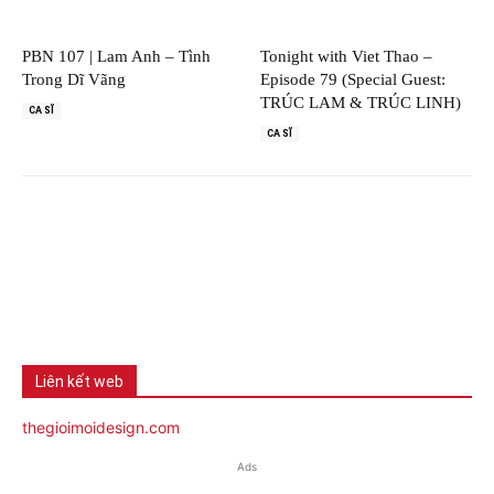
PBN 107 | Lam Anh – Tình
Tonight with Viet Thao –
Trong Dĩ Vãng
Episode 79 (Special Guest:
TRÚC LAM & TRÚC LINH)
CA SĨ
CA SĨ
Liên kết web
thegioimoidesign.com
Ads