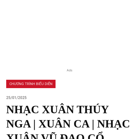
Ads
CHƯƠNG TRÌNH BIỂU DIỄN
25/01/2025
NHẠC XUÂN THÚY
NGA | XUÂN CA | NHẠC
XUÂN VŨ ĐẠO CỔ