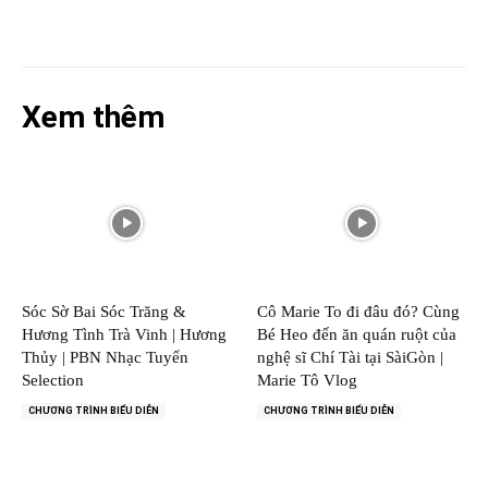
Xem thêm
Sóc Sờ Bai Sóc Trăng &
Cô Marie To đi đâu đó? Cùng
Hương Tình Trà Vinh | Hương
Bé Heo đến ăn quán ruột của
Thủy | PBN Nhạc Tuyển
nghệ sĩ Chí Tài tại SàiGòn |
Selection
Marie Tô Vlog
CHƯƠNG TRÌNH BIỂU DIỄN
CHƯƠNG TRÌNH BIỂU DIỄN