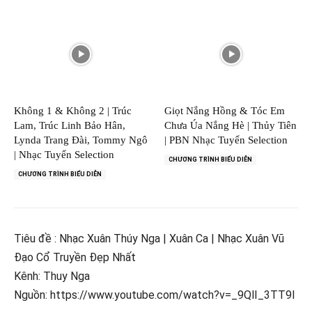
Không 1 & Không 2 | Trúc
Giọt Nắng Hồng & Tóc Em
Lam, Trúc Linh Bảo Hân,
Chưa Úa Nắng Hè | Thủy Tiên
Lynda Trang Đài, Tommy Ngô
| PBN Nhạc Tuyển Selection
| Nhạc Tuyển Selection
CHƯƠNG TRÌNH BIỂU DIỄN
CHƯƠNG TRÌNH BIỂU DIỄN
Tiêu đề : Nhạc Xuân Thúy Nga | Xuân Ca | Nhạc Xuân Vũ
Đạo Cổ Truyền Đẹp Nhất
Kênh: Thuy Nga
Nguồn: https://www.youtube.com/watch?v=_9QlI_3TT9I