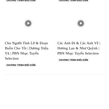
CHƯƠNG TRÌNH BIỂU DIỄN
CHƯƠNG TRÌNH BIỂU DIỄN
Cho Người Tình Lỡ & Đoạn
Các Anh Đi & Các Anh Về |
Buồn Cho Tôi | Dương Triệu
Hương Lan & Như Quỳnh |
Vũ | PBN Nhạc Tuyển
PBN Nhạc Tuyển Selection
Selection
CHƯƠNG TRÌNH BIỂU DIỄN
CHƯƠNG TRÌNH BIỂU DIỄN