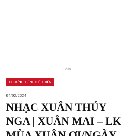
Ads
CHƯƠNG TRÌNH BIỂU DIỄN
04/02/2024
NHẠC XUÂN THÚY
NGA | XUÂN MAI – LK
MÙA XUÂN ƠI/NGÀY