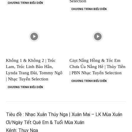
Selection
CHƯƠNG TRÌNH BIỂU DIỄN
CHƯƠNG TRÌNH BIỂU DIỄN
Không 1 & Không 2 | Trúc
Giọt Nắng Hồng & Tóc Em
Lam, Trúc Linh Bảo Hân,
Chưa Úa Nắng Hè | Thủy Tiên
Lynda Trang Đài, Tommy Ngô
| PBN Nhạc Tuyển Selection
| Nhạc Tuyển Selection
CHƯƠNG TRÌNH BIỂU DIỄN
CHƯƠNG TRÌNH BIỂU DIỄN
Tiêu đề : Nhạc Xuân Thúy Nga | Xuân Mai – LK Mùa Xuân
Ơi/Ngày Tết Quê Em & Tuổi Mùa Xuân
Kênh: Thuy Nga