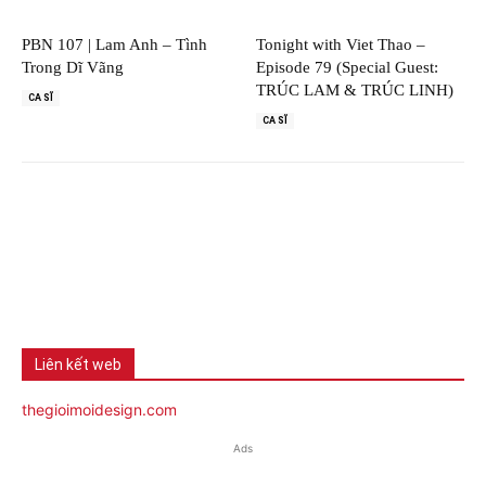
PBN 107 | Lam Anh – Tình
Tonight with Viet Thao –
Trong Dĩ Vãng
Episode 79 (Special Guest:
TRÚC LAM & TRÚC LINH)
CA SĨ
CA SĨ
Liên kết web
thegioimoidesign.com
Ads