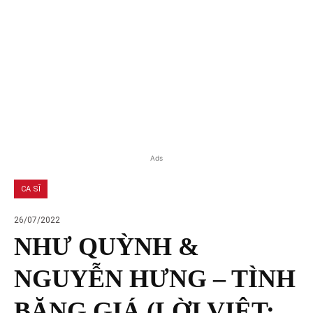
Ads
CA SĨ
26/07/2022
NHƯ QUỲNH &
NGUYỄN HƯNG – TÌNH
BĂNG GIÁ (LỜI VIỆT: