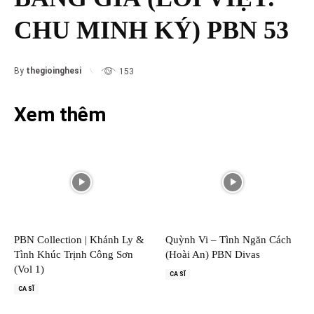
CHU MINH KÝ) PBN 53
By
thegioinghesi
153
Xem thêm
PBN Collection | Khánh Ly &
Quỳnh Vi – Tình Ngăn Cách
Tình Khúc Trịnh Công Sơn
(Hoài An) PBN Divas
(Vol 1)
CA SĨ
CA SĨ