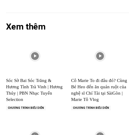
Xem thêm
Sóc Sờ Bai Sóc Trăng &
Cô Marie To đi đâu đó? Cùng
Hương Tình Trà Vinh | Hương
Bé Heo đến ăn quán ruột của
Thủy | PBN Nhạc Tuyển
nghệ sĩ Chí Tài tại SàiGòn |
Selection
Marie Tô Vlog
CHƯƠNG TRÌNH BIỂU DIỄN
CHƯƠNG TRÌNH BIỂU DIỄN