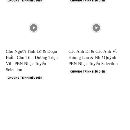
CHƯƠNG TRÌNH BIỂU DIỄN
CHƯƠNG TRÌNH BIỂU DIỄN
Cho Người Tình Lỡ & Đoạn
Các Anh Đi & Các Anh Về |
Buồn Cho Tôi | Dương Triệu
Hương Lan & Như Quỳnh |
Vũ | PBN Nhạc Tuyển
PBN Nhạc Tuyển Selection
Selection
CHƯƠNG TRÌNH BIỂU DIỄN
CHƯƠNG TRÌNH BIỂU DIỄN