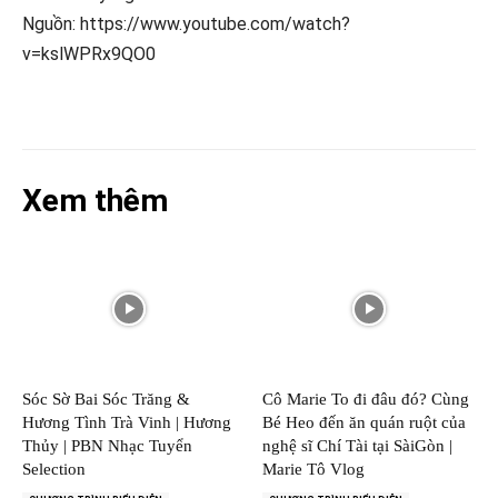
Nguồn: https://www.youtube.com/watch?
v=kslWPRx9QO0
Xem thêm
Sóc Sờ Bai Sóc Trăng &
Cô Marie To đi đâu đó? Cùng
Hương Tình Trà Vinh | Hương
Bé Heo đến ăn quán ruột của
Thủy | PBN Nhạc Tuyển
nghệ sĩ Chí Tài tại SàiGòn |
Selection
Marie Tô Vlog