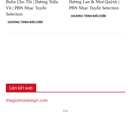
Buồn Cho Tôi | Dương Triệu
Hương Lan & Như Quỳnh |
Vũ | PBN Nhạc Tuyển
PBN Nhạc Tuyển Selection
Selection
CHƯƠNG TRÌNH BIỂU DIỄN
CHƯƠNG TRÌNH BIỂU DIỄN
Liên kết web
thegioimoidesign.com
Ads