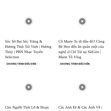
Sóc Sờ Bai Sóc Trăng &
Cô Marie To đi đâu đó? Cùng
Hương Tình Trà Vinh | Hương
Bé Heo đến ăn quán ruột của
Thủy | PBN Nhạc Tuyển
nghệ sĩ Chí Tài tại SàiGòn |
Selection
Marie Tô Vlog
CHƯƠNG TRÌNH BIỂU DIỄN
CHƯƠNG TRÌNH BIỂU DIỄN
Cho Người Tình Lỡ & Đoạn
Các Anh Đi & Các Anh Về |