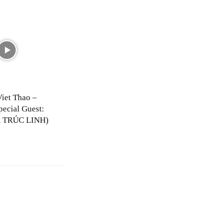
Viet Thao –
pecial Guest:
 TRÚC LINH)