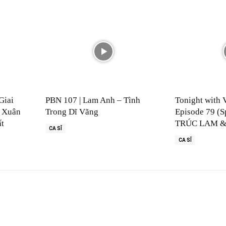
Giai
PBN 107 | Lam Anh – Tình
Tonight with 
 Xuân
Trong Dĩ Vãng
Episode 79 (S
ất
TRÚC LAM &
CA SĨ
CA SĨ