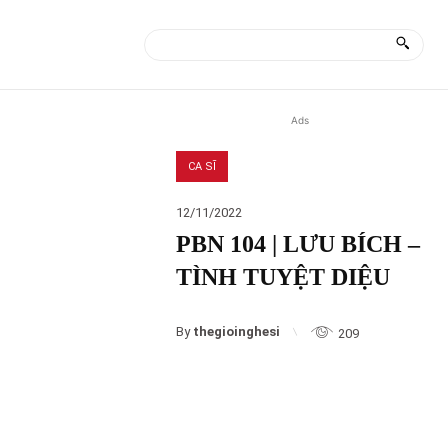
ÀI
MORE
Ads
CA SĨ
12/11/2022
PBN 104 | LƯU BÍCH –
TÌNH TUYỆT DIỆU
By
thegioinghesi
209