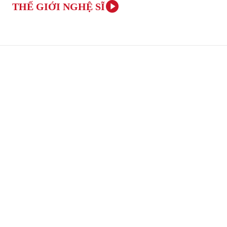
THẾ GIỚI NGHỆ SĨ
TRANG CHỦ
ÂM NHẠC VÀ NGHỆ THUẬT
VĂN H