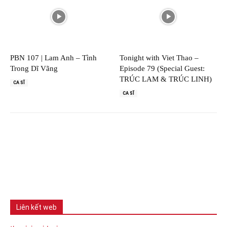
PBN 107 | Lam Anh – Tình
Tonight with Viet Thao –
Trong Dĩ Vãng
Episode 79 (Special Guest:
TRÚC LAM & TRÚC LINH)
CA SĨ
CA SĨ
Liên kết web