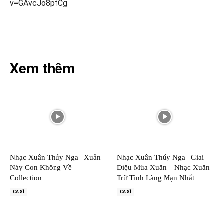
v=GAvcJo8pfCg
Xem thêm
Nhạc Xuân Thúy Nga | Xuân
Nhạc Xuân Thúy Nga | Giai
Này Con Không Về
Điệu Mùa Xuân – Nhạc Xuân
Collection
Trữ Tình Lãng Mạn Nhất
CA SĨ
CA SĨ