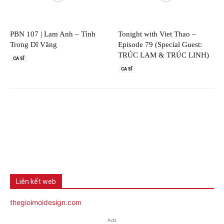
PBN 107 | Lam Anh – Tình
Tonight with Viet Thao –
Trong Dĩ Vãng
Episode 79 (Special Guest:
TRÚC LAM & TRÚC LINH)
CA SĨ
CA SĨ
Liên kết web
thegioimoidesign.com
Ads