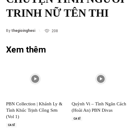
TRINH NỮ TÊN THI
By
thegioinghesi
208
Xem thêm
PBN Collection | Khánh Ly &
Quỳnh Vi – Tình Ngăn Cách
Tình Khúc Trịnh Công Sơn
(Hoài An) PBN Divas
(Vol 1)
CA SĨ
CA SĨ