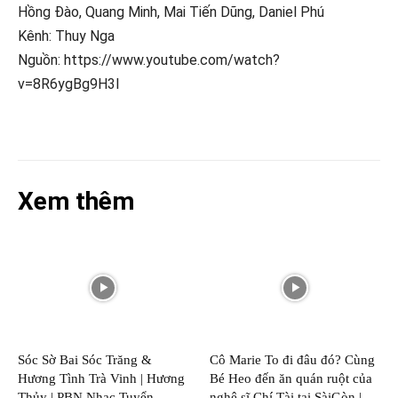
Hồng Đào, Quang Minh, Mai Tiến Dũng, Daniel Phú
Kênh: Thuy Nga
Nguồn: https://www.youtube.com/watch?
v=8R6ygBg9H3I
Xem thêm
Sóc Sờ Bai Sóc Trăng &
Cô Marie To đi đâu đó? Cùng
Hương Tình Trà Vinh | Hương
Bé Heo đến ăn quán ruột của
Thủy | PBN Nhạc Tuyển
nghệ sĩ Chí Tài tại SàiGòn |