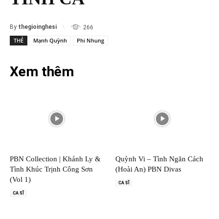
By
thegioinghesi
266
THẺ
Mạnh Quỳnh
Phi Nhung
Xem thêm
PBN Collection | Khánh Ly &
Quỳnh Vi – Tình Ngăn Cách
Tình Khúc Trịnh Công Sơn
(Hoài An) PBN Divas
(Vol 1)
CA SĨ
CA SĨ