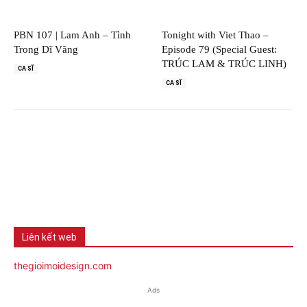
PBN 107 | Lam Anh – Tình
Tonight with Viet Thao –
Trong Dĩ Vãng
Episode 79 (Special Guest:
TRÚC LAM & TRÚC LINH)
CA SĨ
CA SĨ
Liên kết web
thegioimoidesign.com
Ads