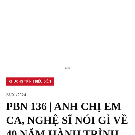
Ads
CHƯƠNG TRÌNH BIỂU DIỄN
23/01/2024
PBN 136 | ANH CHỊ EM
CA, NGHỆ SĨ NÓI GÌ VỀ
40 NĂM HÀNH TRÌNH