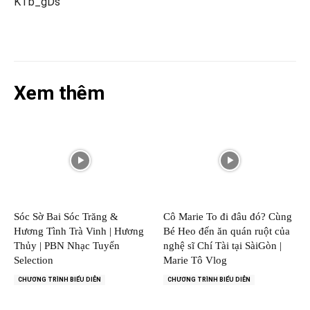
KTb_gDs
Xem thêm
Sóc Sờ Bai Sóc Trăng &
Cô Marie To đi đâu đó? Cùng
Hương Tình Trà Vinh | Hương
Bé Heo đến ăn quán ruột của
Thủy | PBN Nhạc Tuyển
nghệ sĩ Chí Tài tại SàiGòn |
Selection
Marie Tô Vlog
CHƯƠNG TRÌNH BIỂU DIỄN
CHƯƠNG TRÌNH BIỂU DIỄN